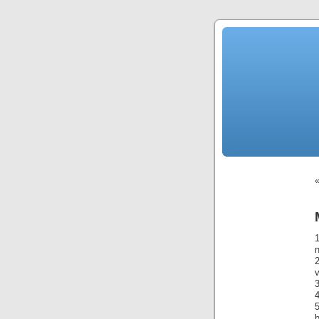
v
4
b