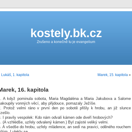
kostely.bk.cz
Zrušeno a konečně tu je evangelium
«
Lukáš, 1. kapitola
Marek, 15. kapitola
»
Marek, 16. kapitola
1. A když pominula sobota, Maria Magdaléna a Maria Jakubova a Salome
nakoupily vonných věcí, aby přijdouce, pomazaly Ježíše.
2. Protož velmi ráno v první den po sobotě přišly k hrobu, an již slunce
zešlo.
3. I pravily vespolek: Kdo nám odvalí kámen ode dveří hrobových?
. (A vzhlédše, uzřely odvalený kámen.) Byl zajisté veliký velmi.
5. A všedše do hrobu, uzřely mládence, an sedí na pravici, oděného rouchem
ílým. I ulekly se.