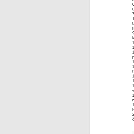
u
7
T
8
k
1
1
p
1
t
1
1
v
2
č