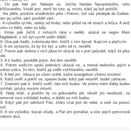
6. On pak řekl jim: Nebojte se. Ježíše hledáte Nazaretského, toho
křižovaného. Vstalť jest, neníť ho tuto; aj, místo, kdež jej byli položili.
. Ale jděte, povězte učedlníkům jeho i Petrovi, žeť vás předejde do Galilee.
am jej uzříte, jakž pověděl vám.
. A vyšedše rychle, utekly od hrobu; nebo přišel na ně strach a hrůza. A aniž
omu co řekly, nebo se bály.
9. Vstav pak Ježíš z mrtvých ráno v neděli, ukázal se nejprv Marii
Magdaléně, z níž byl vyvrhl sedm ďáblů.
0. Ona pak šedši, zvěstovala těm, kteříž s ním bývali, lkajícím a plačícím.
1. A oni slyšavše, že by živ byl, a vidín od ní, nevěřili.
12. Potom pak dvěma z nich jdoucím ukázal se v jiné způsobě, když šli přes
ole.
3. A ti šedše, pověděli jiným. Ani těm nevěřili.
14. Potom sedícím spolu jedenácti ukázal se, a trestal nedověru jejich a
vrdost srdce, že těm, kteříž jej viděli vzkříšeného, nevěřili.
15. A řekl jim: Jdouce po všem světě, kažte evangelium všemu stvoření.
6. Kdož uvěří a pokřtí se, spasen bude; kdož pak neuvěří, budeť zatracen.
7. Znamení pak ti, kteříž uvěří, tato míti budou: Ve jménu mém ďábly budou
ymítati, jazyky novými mluviti,
18. Hady bráti, a jestliže by co jedovatého pili, nikoliť jim neuškodí; na
nemocné ruce vzkládati budou, a dobře se míti budou.
19. Když pak jim odmluvil Pán, zhůru vzat jest do nebe, a sedí na pravici
Boží.
0. A oni vyšedše, kázali všudy, a Pán jim pomáhal, a slov jejich potvrzoval
iněním divů.