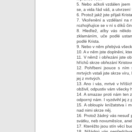
5. Nebo ačkoli vzdálen jsem
se, a vida řád váš, a utvrzení t
6. Protož jakž jste přijali Kri
7. Vkořenění a vzdělaní na n
rozhojňujíce se v ní s díků či
8. Hleďtež, aťby vás někdo
zklamáním, uče podlé ustano
podlé Krista.
9. Nebo v něm přebývá všecka
10. A v něm jste doplněni, kte
11. V němž i obřezáni jste o
hříchů skrze obřezání Kristov
12. Pohřbeni jsouce s ním s
mrtvých vstali jste skrze víru,
jej z mrtvých.
13. Ano i vás, mrtvé v hříší
obživil, odpustiv vám všecky h
14. A smazav proti nám ten zá
odporný nám. I vyzdvihl jej z pr
15. A obloupiv knížatstva i mo
nad nimi skrze něj.
16. Protož žádný vás nesuď 
svátku, neb novuměsíce, ane
17. Kteréžto jsou stín věcí bu
18. Nižádný vás nepředchv