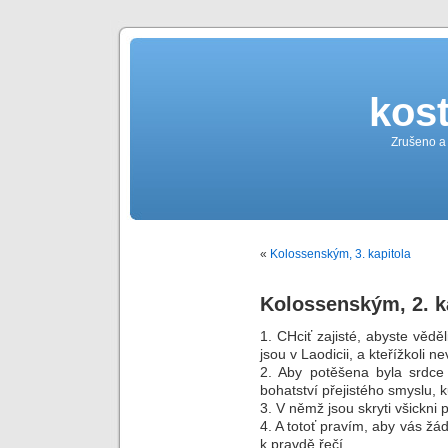
kost
Zrušeno a
«
Kolossenským, 3. kapitola
Kolossenským, 2. k
1. CHciť zajisté, abyste vědě
jsou v Laodicii, a kteřížkoli ne
2. Aby potěšena byla srdce 
bohatství přejistého smyslu, k
3. V němž jsou skryti všickni
4. A totoť pravím, aby vás ž
k pravdě řečí.