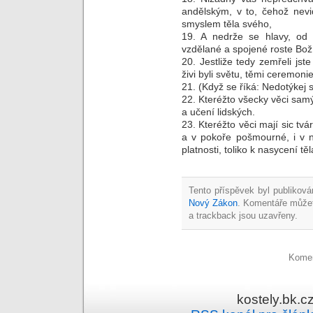
andělským, v to, čehož nev
smyslem těla svého,
19. A nedrže se hlavy, od 
vzdělané a spojené roste Bo
20. Jestliže tedy zemřeli jst
živi byli světu, těmi ceremoni
21. (Když se říká: Nedotýkej s
22. Kteréžto všecky věci samý
a učení lidských.
23. Kteréžto věci mají sic tv
a v pokoře pošmourné, i v n
platnosti, toliko k nasycení těl
Tento příspěvek byl publiková
Nový Zákon
. Komentáře může
a trackback jsou uzavřeny.
Komen
kostely.bk.c