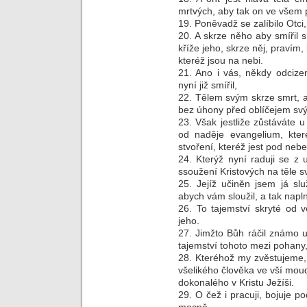
mrtvých, aby tak on ve všem p
19. Poněvadž se zalíbilo Otci
20. A skrze něho aby smířil 
kříže jeho, skrze něj, pravím,
kteréž jsou na nebi.
21. Ano i vás, někdy odcizen
nyní již smířil,
22. Tělem svým skrze smrt, a
bez úhony před oblíčejem sv
23. Však jestliže zůstáváte u
od naděje evangelium, které
stvoření, kteréž jest pod neb
24. Kterýž nyní raduji se z 
ssoužení Kristových na těle sv
25. Jejíž učiněn jsem já slu
abych vám sloužil, a tak napln
26. To tajemství skryté od 
jeho.
27. Jimžto Bůh ráčil známo uč
tajemství tohoto mezi pohany, 
28. Kteréhož my zvěstujeme,
všelikého člověka ve vší mou
dokonalého v Kristu Ježíši.
29. O čež i pracuji, bojuje p
mocně.