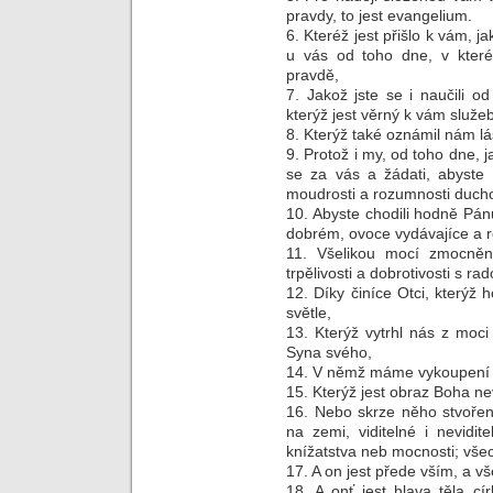
pravdy, to jest evangelium.
6. Kteréž jest přišlo k vám, j
u vás od toho dne, v kterém
pravdě,
7. Jakož jste se i naučili o
kterýž jest věrný k vám služeb
8. Kterýž také oznámil nám lá
9. Protož i my, od toho dne, j
se za vás a žádati, abyste 
moudrosti a rozumnosti duch
10. Abyste chodili hodně Pán
dobrém, ovoce vydávajíce a r
11. Všelikou mocí zmocněni
trpělivosti a dobrotivosti s rad
12. Díky činíce Otci, kterýž 
světle,
13. Kterýž vytrhl nás z moci
Syna svého,
14. V němž máme vykoupení sk
15. Kterýž jest obraz Boha ne
16. Nebo skrze něho stvořeny
na zemi, viditelné i nevidi
knížatstva neb mocnosti; vše
17. A on jest přede vším, a vš
18. A onť jest hlava těla cí