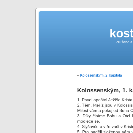
kost
Zrušeno a
«
Kolossenským, 2. kapitola
Kolossenským, 1. k
1. Pavel apoštol Ježíše Krista
2. Těm, kteříž jsou v Kolossis
Milost vám a pokoj od Boha O
3. Díky činíme Bohu a Otci 
modléce se,
4. Slyšavše o víře vaší v Kri
5. Pro naději složenou vám v 