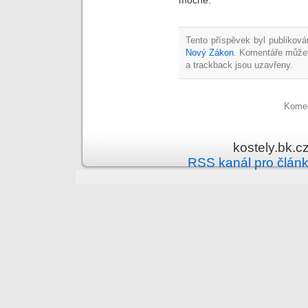
Tento příspěvek byl publiková
Nový Zákon
. Komentáře může
a trackback jsou uzavřeny.
Komen
kostely.bk.c
RSS kanál pro člán