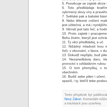
5. Posvěcuje se zajisté skrze 
6. Toto předkládaje bratří
vykrmený slovy víry a pravého
7. Světské pak a babské básně
8. Nebo tělesné cvičení mal
jest užitečná, a má i nynějšíh
9. Věrnáť jest tato řeč, a hod
10. Proto zajisté i pracuje
Bohu živém, kterýž jest ochrán
11. Ty věci předkládej, a uč.
12. Nižádný mladostí tvou 
řeči, v obcování, v lásce, v du
13. Dokudž nepřijdu, buď pile
14. Nezanedbávej daru, kte
proroctví s vzkládáním rukou 
15. O tom přemyšluj, v to
všechněm.
16. Budiž sebe pilen i učení,
spasíš, i ty, kteříž tebe poslou
Tento příspěvek byl publiková
Nový Zákon
. Komentáře může
a trackback jsou uzavřeny.