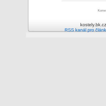
Komen
kostely.bk.c
RSS kanál pro člán