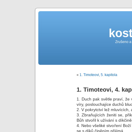
kost
Zrušeno a
«
1. Timoteovi, 5. kapitola
1. Timoteovi, 4. kap
1. Duch pak světle praví, že 
víry, poslouchajíce duchů bl
2. V pokrytctví lež mluvících
3. Zbraňujících ženiti se, př
Bůh stvořil k užívání s díkčin
4. Nebo všeliké stvoření Boží
se s díků činěním přijímá.