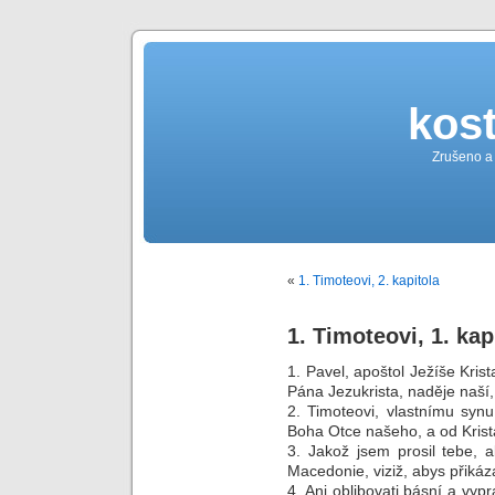
kost
Zrušeno a
«
1. Timoteovi, 2. kapitola
1. Timoteovi, 1. kap
1. Pavel, apoštol Ježíše Kris
Pána Jezukrista, naděje naší,
2. Timoteovi, vlastnímu synu
Boha Otce našeho, a od Kris
3. Jakož jsem prosil tebe, 
Macedonie, viziž, abys přikáz
4. Ani oblibovati básní a vy