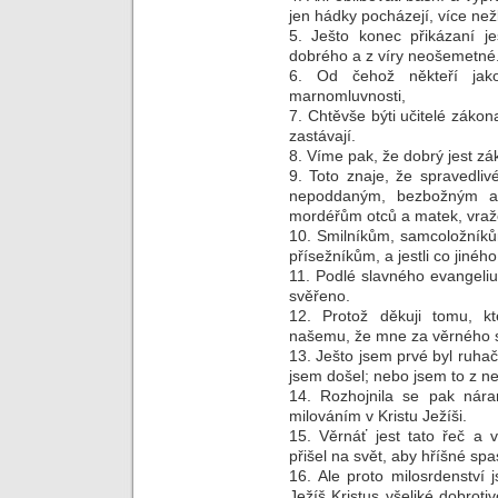
jen hádky pocházejí, více nežli
5. Ješto konec přikázaní j
dobrého a z víry neošemetné
6. Od čehož někteří jako
marnomluvnosti,
7. Chtěvše býti učitelé záko
zastávají.
8. Víme pak, že dobrý jest zá
9. Toto znaje, že spravedli
nepoddaným, bezbožným a 
mordéřům otců a matek, vraž
10. Smilníkům, samcoložníkům
přísežníkům, a jestli co jiné
11. Podlé slavného evangeli
svěřeno.
12. Protož děkuji tomu, k
našemu, že mne za věrného so
13. Ješto jsem prvé byl ruhač,
jsem došel; nebo jsem to z ne
14. Rozhojnila se pak nár
milováním v Kristu Ježíši.
15. Věrnáť jest tato řeč a v
přišel na svět, aby hříšné spas
16. Ale proto milosrdenství
Ježíš Kristus všeliké dobrotiv