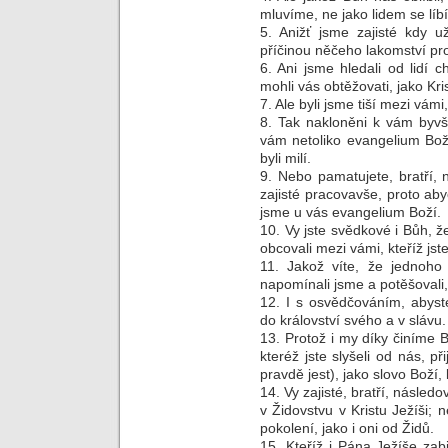
mluvíme, ne jako lidem se líbí
5. Anižť jsme zajisté kdy už
příčinou něčeho lakomství pro
6. Ani jsme hledali od lidí c
mohli vás obtěžovati, jako Kri
7. Ale byli jsme tiší mezi vám
8. Tak nakloněni k vám byvše
vám netoliko evangelium Boží
byli milí.
9. Nebo pamatujete, bratří, 
zajisté pracovavše, proto ab
jsme u vás evangelium Boží.
10. Vy jste svědkové i Bůh, ž
obcovali mezi vámi, kteříž jste 
11. Jakož víte, že jednoho
napomínali jsme a potěšovali,
12. I s osvědčováním, abyst
do království svého a v slávu.
13. Protož i my díky činíme B
kteréž jste slyšeli od nás, při
pravdě jest), jako slovo Boží, 
14. Vy zajisté, bratří, následo
v Židovstvu v Kristu Ježíši; n
pokolení, jako i oni od Židů.
15. Kteříž i Pána Ježíše zabil