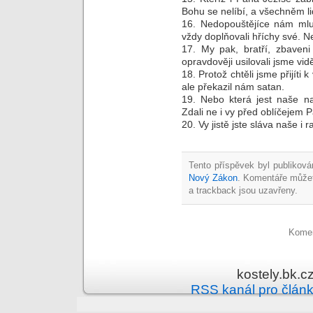
Bohu se nelíbí, a všechněm l
16. Nedopouštějíce nám mluv
vždy doplňovali hříchy své. N
17. My pak, bratří, zbaveni
opravdověji usilovali jsme vid
18. Protož chtěli jsme přijíti 
ale překazil nám satan.
19. Nebo která jest naše n
Zdali ne i vy před oblíčejem 
20. Vy jistě jste sláva naše i r
Tento příspěvek byl publiková
Nový Zákon
. Komentáře může
a trackback jsou uzavřeny.
Komen
kostely.bk.c
RSS kanál pro člán