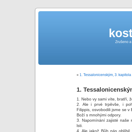
kost
Zrušeno a
«
1. Tessalonicenským, 3. kapitola
1. Tessalonicenským
1. Nebo vy sami víte, bratří,
2. Ale i prvé trpěvše, i po
Filippis, osvobodili jsme se
Boží s mnohými odpory.
3. Napomínání zajisté naše n
lsti.
4. Ale jakož Bůh nás oblíbi