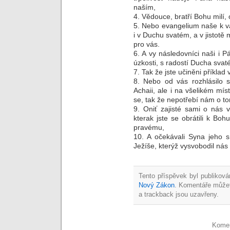
naším,
4. Vědouce, bratří Bohu milí,
5. Nebo evangelium naše k vám
i v Duchu svatém, a v jistotě 
pro vás.
6. A vy následovníci naši i P
úzkosti, s radostí Ducha svat
7. Tak že jste učiněni příklad
8. Nebo od vás rozhlásilo 
Achaii, ale i na všelikém mís
se, tak že nepotřebí nám o tom
9. Oniť zajisté sami o nás 
kterak jste se obrátili k Bo
pravému,
10. A očekávali Syna jeho s 
Ježíše, kterýž vysvobodil ná
Tento příspěvek byl publiková
Nový Zákon
. Komentáře může
a trackback jsou uzavřeny.
Komen