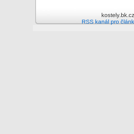
kostely.bk.c
RSS kanál pro člán