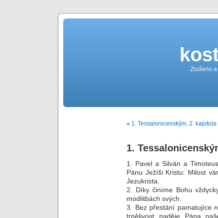
kost
Zrušeno a
«
1. Tessalonicenským, 2. kapitola
1. Tessalonicenským
1. Pavel a Silván a Timoteu
Pánu Ježíši Kristu: Milost 
Jezukrista.
2. Díky činíme Bohu vždyck
modlitbách svých.
3. Bez přestání pamatujíce n
trpělivost naděje Pána na