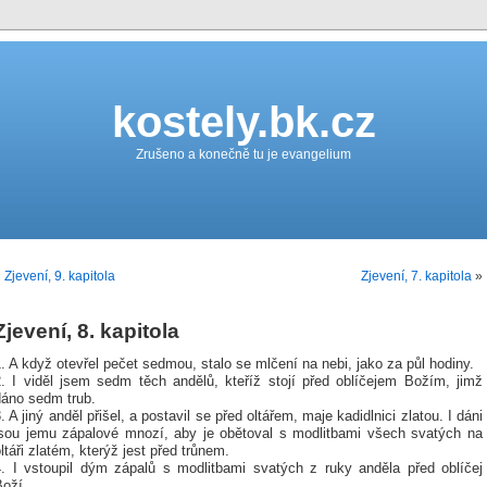
kostely.bk.cz
Zrušeno a konečně tu je evangelium
«
Zjevení, 9. kapitola
Zjevení, 7. kapitola
»
Zjevení, 8. kapitola
. A když otevřel pečet sedmou, stalo se mlčení na nebi, jako za půl hodiny.
2. I viděl jsem sedm těch andělů, kteříž stojí před oblíčejem Božím, jimž
dáno sedm trub.
. A jiný anděl přišel, a postavil se před oltářem, maje kadidlnici zlatou. I dáni
jsou jemu zápalové mnozí, aby je obětoval s modlitbami všech svatých na
ltáři zlatém, kterýž jest před trůnem.
4. I vstoupil dým zápalů s modlitbami svatých z ruky anděla před oblíčej
Boží.