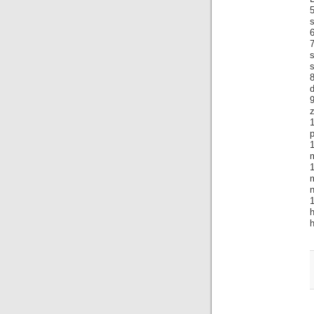
5
s
6
s
8
d
9
z
p
1
m
n
1
h