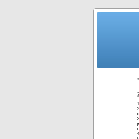
1
3
o