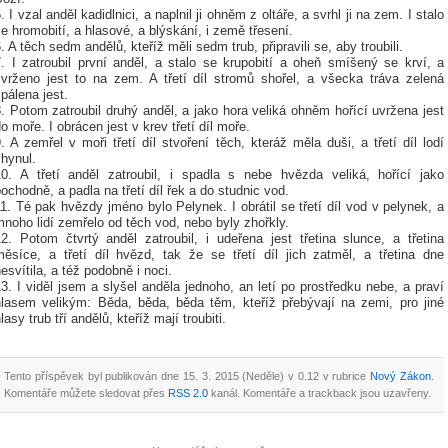
. I vzal anděl kadidlnici, a naplnil ji ohněm z oltáře, a svrhl ji na zem. I stalo
e hromobití, a hlasové, a blýskání, i země třesení.
. A těch sedm andělů, kteříž měli sedm trub, připravili se, aby troubili.
7. I zatroubil první anděl, a stalo se krupobití a oheň smíšený se krví, a
svrženo jest to na zem. A třetí díl stromů shořel, a všecka tráva zelená
pálena jest.
. Potom zatroubil druhý anděl, a jako hora veliká ohněm hořící uvržena jest
o moře. I obrácen jest v krev třetí díl moře.
. A zemřel v moři třetí díl stvoření těch, kteráž měla duši, a třetí díl lodí
hynul.
10. A třetí anděl zatroubil, i spadla s nebe hvězda veliká, hořící jako
ochodně, a padla na třetí díl řek a do studnic vod.
1. Té pak hvězdy jméno bylo Pelynek. I obrátil se třetí díl vod v pelynek, a
noho lidí zemřelo od těch vod, nebo byly zhořkly.
12. Potom čtvrtý anděl zatroubil, i udeřena jest třetina slunce, a třetina
měsíce, a třetí díl hvězd, tak že se třetí díl jich zatměl, a třetina dne
esvítila, a též podobně i noci.
3. I viděl jsem a slyšel anděla jednoho, an letí po prostředku nebe, a praví
hlasem velikým: Běda, běda, běda těm, kteříž přebývají na zemi, pro jiné
lasy trub tří andělů, kteříž mají troubiti.
Tento příspěvek byl publikován dne 15. 3. 2015 (Neděle) v 0.12 v rubrice
Nový Zákon
.
Komentáře můžete sledovat přes
RSS 2.0
kanál. Komentáře a trackback jsou uzavřeny.