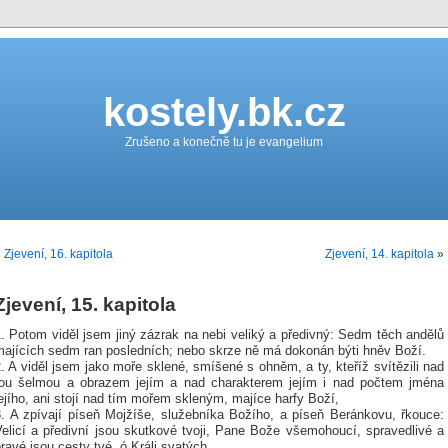
kostely.bk.cz
Zrušeno a konečně tu je evangelium
«
Zjevení, 16. kapitola
Zjevení, 14. kapitola
»
Zjevení, 15. kapitola
. Potom viděl jsem jiný zázrak na nebi veliký a předivný: Sedm těch andělů
majících sedm ran posledních; nebo skrze ně má dokonán býti hněv Boží.
. A viděl jsem jako moře sklené, smíšené s ohněm, a ty, kteříž svítězili nad
tou šelmou a obrazem jejím a nad charakterem jejím i nad počtem jména
ejího, ani stojí nad tím mořem skleným, majíce harfy Boží,
3. A zpívají píseň Mojžíše, služebníka Božího, a píseň Beránkovu, řkouce:
Velicí a předivní jsou skutkové tvoji, Pane Bože všemohoucí, spravedlivé a
ravé jsou cesty tvé, ó Králi svatých.