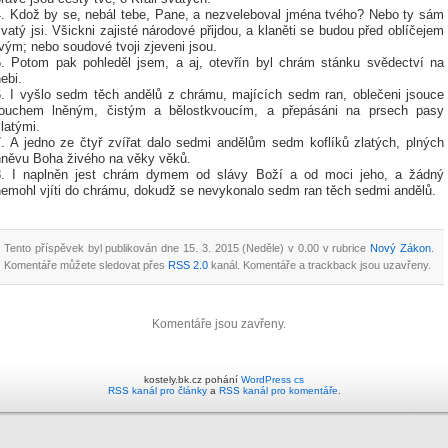
4. Kdož by se, nebál tebe, Pane, a nezveleboval jména tvého? Nebo ty sám
vatý jsi. Všickni zajisté národové přijdou, a klaněti se budou před oblíčejem
vým; nebo soudové tvoji zjeveni jsou.
5. Potom pak pohleděl jsem, a aj, otevřín byl chrám stánku svědectví na
ebi.
6. I vyšlo sedm těch andělů z chrámu, majících sedm ran, oblečeni jsouce
rouchem lněným, čistým a bělostkvoucím, a přepásáni na prsech pasy
latými.
7. A jedno ze čtyř zvířat dalo sedmi andělům sedm koflíků zlatých, plných
hněvu Boha živého na věky věků.
8. I naplněn jest chrám dymem od slávy Boží a od moci jeho, a žádný
nemohl vjíti do chrámu, dokudž se nevykonalo sedm ran těch sedmi andělů.
Tento příspěvek byl publikován dne 15. 3. 2015 (Neděle) v 0.00 v rubrice
Nový Zákon
.
Komentáře můžete sledovat přes
RSS 2.0
kanál. Komentáře a trackback jsou uzavřeny.
Komentáře jsou zavřeny.
kostely.bk.cz pohání
WordPress
cs
RSS kanál pro články
a
RSS kanál pro komentáře
.