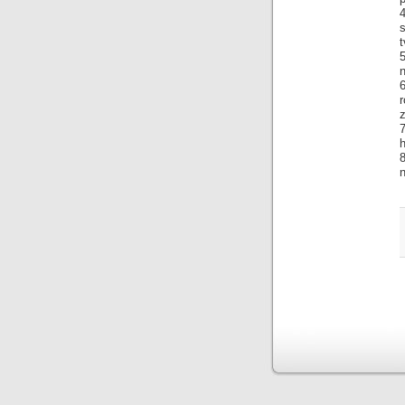
s
t
n
z