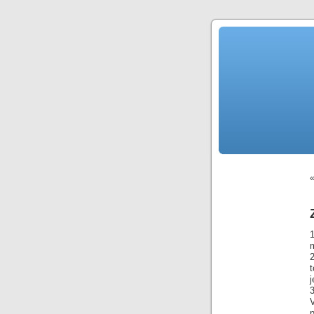
1
2
j
p