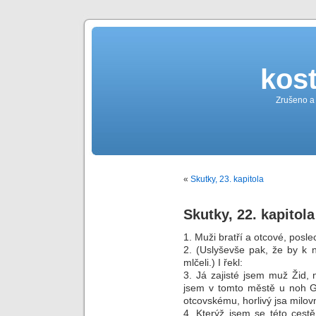
kost
Zrušeno a
«
Skutky, 23. kapitola
Skutky, 22. kapitola
1. Muži bratří a otcové, posl
2. (Uslyševše pak, že by k 
mlčeli.) I řekl:
3. Já zajisté jsem muž Žid,
jsem v tomto městě u noh Ga
otcovskému, horlivý jsa milovn
4. Kterýž jsem se této cestě