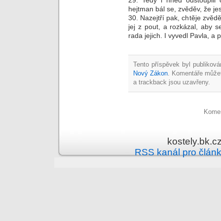
hejtman bál se, zvěděv, že jes
30. Nazejtří pak, chtěje zvěděti
jej z pout, a rozkázal, aby s
rada jejich. I vyvedl Pavla, a 
Tento příspěvek byl publiková
Nový Zákon
. Komentáře může
a trackback jsou uzavřeny.
Komen
kostely.bk.c
RSS kanál pro člán