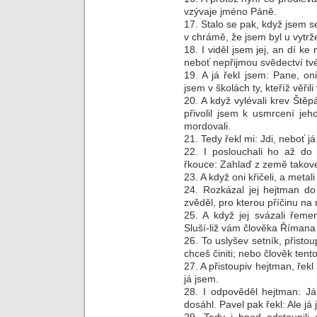
vzývaje jméno Páně.
17. Stalo se pak, když jsem s
v chrámě, že jsem byl u vytrže
18. I viděl jsem jej, an dí k
neboť nepřijmou svědectví tv
19. A já řekl jsem: Pane, oni
jsem v školách ty, kteříž věřili
20. A když vylévali krev Štěp
přivolil jsem k usmrcení jeho
mordovali.
21. Tedy řekl mi: Jdi, neboť 
22. I poslouchali ho až do 
řkouce: Zahlaď z země takové
23. A když oni křičeli, a meta
24. Rozkázal jej hejtman do 
zvěděl, pro kterou příčinu na n
25. A když jej svázali řemen
Sluší-liž vám člověka Říman
26. To uslyšev setník, přisto
chceš činiti; nebo člověk tent
27. A přistoupiv hejtman, řekl
já jsem.
28. I odpověděl hejtman: Já
dosáhl. Pavel pak řekl: Ale já 
29. Tedy i hned odstoupili o