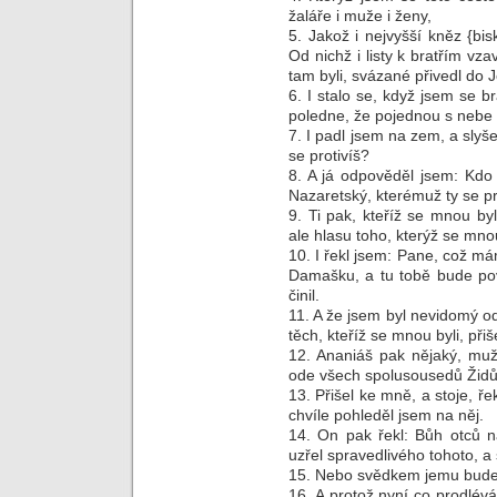
žaláře i muže i ženy,
5. Jakož i nejvyšší kněz {bisk
Od nichž i listy k bratřím vza
tam byli, svázané přivedl do J
6. I stalo se, když jsem se b
poledne, že pojednou s nebe o
7. I padl jsem na zem, a slyše
se protivíš?
8. A já odpověděl jsem: Kdo 
Nazaretský, kterémuž ty se pr
9. Ti pak, kteříž se mnou byli
ale hlasu toho, kterýž se mnou
10. I řekl jsem: Pane, což mám
Damašku, a tu tobě bude pov
činil.
11. A že jsem byl nevidomý od
těch, kteříž se mnou byli, př
12. Ananiáš pak nějaký, mu
ode všech spolusousedů Židů
13. Přišel ke mně, a stoje, řek
chvíle pohleděl jsem na něj.
14. On pak řekl: Bůh otců na
uzřel spravedlivého tohoto, a s
15. Nebo svědkem jemu budeš u
16. A protož nyní co prodlévá