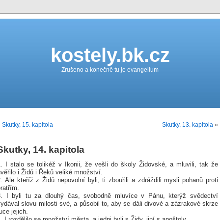
kostely.bk.cz
Zrušeno a konečně tu je evangelium
«
Skutky, 15. kapitola
Skutky, 13. kapitola
»
Skutky, 14. kapitola
. I stalo se tolikéž v Ikonii, že vešli do školy Židovské, a mluvili, tak že
věřilo i Židů i Řeků veliké množství.
. Ale kteříž z Židů nepovolní byli, ti zbouřili a zdráždili mysli pohanů proti
ratřím.
3. I byli tu za dlouhý čas, svobodně mluvíce v Pánu, kterýž svědectví
ydával slovu milosti své, a působil to, aby se dáli divové a zázrakové skrze
uce jejich.
. I rozdělilo se množství města, a jedni byli s Židy, jiní s apoštoly.