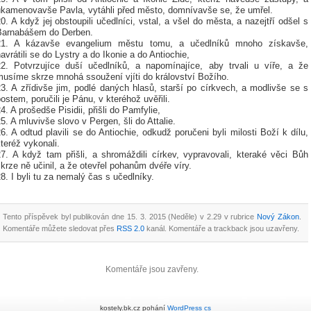
ukamenovavše Pavla, vytáhli před město, domnívavše se, že umřel.
0. A když jej obstoupili učedlníci, vstal, a všel do města, a nazejtří odšel s
Barnabášem do Derben.
21. A kázavše evangelium městu tomu, a učedlníků mnoho získavše,
avrátili se do Lystry a do Ikonie a do Antiochie,
22. Potvrzujíce duší učedlníků, a napomínajíce, aby trvali u víře, a že
musíme skrze mnohá ssoužení vjíti do království Božího.
3. A zřídivše jim, podlé daných hlasů, starší po církvech, a modlivše se s
ostem, poručili je Pánu, v kteréhož uvěřili.
4. A prošedše Pisidii, přišli do Pamfylie,
5. A mluvivše slovo v Pergen, šli do Attalie.
6. A odtud plavili se do Antiochie, odkudž poručeni byli milosti Boží k dílu,
teréž vykonali.
27. A když tam přišli, a shromáždili církev, vypravovali, kteraké věci Bůh
krze ně učinil, a že otevřel pohanům dvéře víry.
8. I byli tu za nemalý čas s učedlníky.
Tento příspěvek byl publikován dne 15. 3. 2015 (Neděle) v 2.29 v rubrice
Nový Zákon
.
Komentáře můžete sledovat přes
RSS 2.0
kanál. Komentáře a trackback jsou uzavřeny.
Komentáře jsou zavřeny.
kostely.bk.cz pohání
WordPress
cs