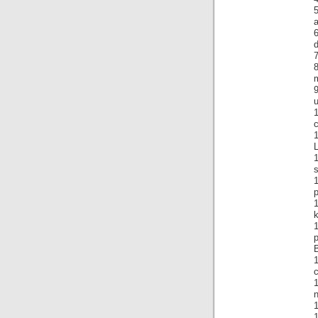
5
a
d
7
m
9
c
L
s
1
p
1
k
1
B
1