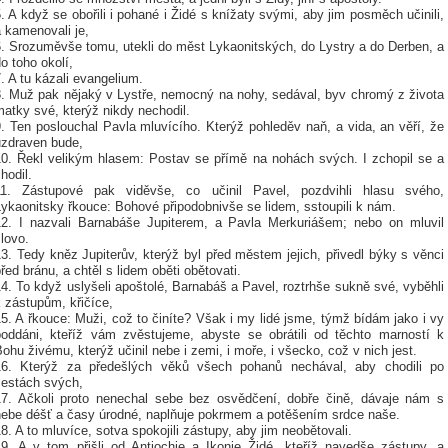
. A když se obořili i pohané i Židé s knížaty svými, aby jim posměch učinili,
 kamenovali je,
6. Srozuměvše tomu, utekli do měst Lykaonitských, do Lystry a do Derben, a
o toho okolí,
. A tu kázali evangelium.
8. Muž pak nějaký v Lystře, nemocný na nohy, sedával, byv chromý z života
atky své, kterýž nikdy nechodil.
. Ten poslouchal Pavla mluvícího. Kterýž pohleděv naň, a vida, an věří, že
uzdraven bude,
10. Řekl velikým hlasem: Postav se přímě na nohách svých. I zchopil se a
hodil.
11. Zástupové pak viděvše, co učinil Pavel, pozdvihli hlasu svého,
ykaonitsky řkouce: Bohové připodobnivše se lidem, sstoupili k nám.
12. I nazvali Barnabáše Jupiterem, a Pavla Merkuriášem; nebo on mluvil
lovo.
3. Tedy kněz Jupiterův, kterýž byl před městem jejich, přivedl býky s věnci
řed bránu, a chtěl s lidem oběti obětovati.
4. To když uslyšeli apoštolé, Barnabáš a Pavel, roztrhše sukně své, vyběhli
 zástupům, křičíce,
5. A řkouce: Muži, což to činíte? Však i my lidé jsme, týmž bídám jako i vy
poddáni, kteříž vám zvěstujeme, abyste se obrátili od těchto marností k
ohu živému, kterýž učinil nebe i zemi, i moře, i všecko, což v nich jest.
16. Kterýž za předešlých věků všech pohanů nechával, aby chodili po
cestách svých,
17. Ačkoli proto nenechal sebe bez osvědčení, dobře čině, dávaje nám s
nebe déšť a časy úrodné, naplňuje pokrmem a potěšením srdce naše.
8. A to mluvíce, sotva spokojili zástupy, aby jim neobětovali.
19. A v tom přišli od Antiochie a Ikonie Židé, kteříž navedše zástupy, a