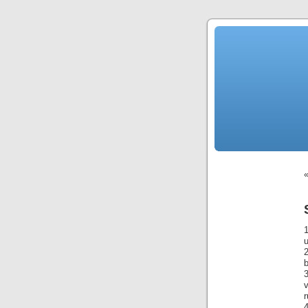
1
u
2
b
v
r
4