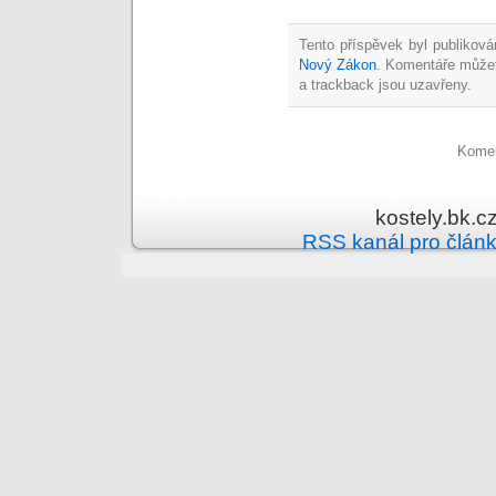
Tento příspěvek byl publiková
Nový Zákon
. Komentáře může
a trackback jsou uzavřeny.
Komen
kostely.bk.c
RSS kanál pro člán