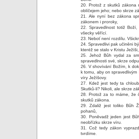
20. Protož z skutků zákona
oblíčejem jeho; nebo skrze z
21. Ale nyní bez zákona spr
zákonem i proroky,
22. Spravedlnost totiž Boží
všecky věřící.
23. Neboť není rozdílu. Všickni
24. Spravedlivi pak učiněni bý
kteréž se stalo v Kristu Ježíši,
25. Jehož Bůh vydal za smír
spravedlnosti své, skrze odpu
26. V shovívání Božím, k dok
k tomu, aby on spravedlivým b
víry Ježíšovy.
27. Kdež jest tedy ta chlou
Skutků-li? Nikoli, ale skrze zá
28. Protož za to máme, že č
skutků zákona.
29. Zdaliž jest toliko Bůh 
pohanů,
30. Poněvadž jeden jest Bůh
neobřízku skrze víru.
31. Což tedy zákon vyprazd
tvrdíme.