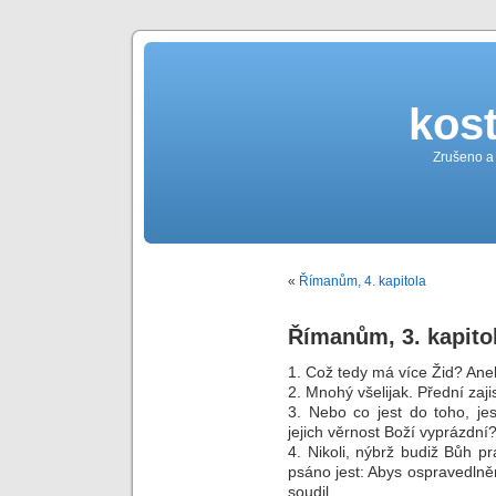
kost
Zrušeno a
«
Římanům, 4. kapitola
Římanům, 3. kapito
1. Což tedy má více Žid? Aneb
2. Mnohý všelijak. Přední zaji
3. Nebo co jest do toho, jes
jejich věrnost Boží vyprázdní
4. Nikoli, nýbrž budiž Bůh p
psáno jest: Abys ospravedlně
soudil.