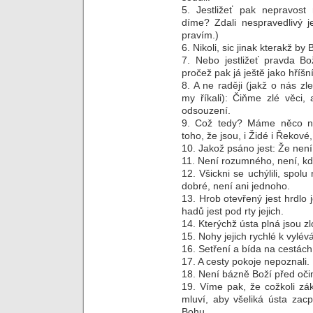
5. Jestližeť pak nepravost
díme? Zdali nespravedlivý j
pravím.)
6. Nikoli, sic jinak kterakž by
7. Nebo jestližeť pravda Bo
pročež pak já ještě jako hří
8. A ne raději (jakž o nás zl
my říkali): Čiňme zlé věci, 
odsouzení.
9. Což tedy? Máme něco na
toho, že jsou, i Židé i Řekové
10. Jakož psáno jest: Že není
11. Není rozumného, není, kd
12. Všickni se uchýlili, spolu
dobré, není ani jednoho.
13. Hrob otevřený jest hrdlo je
hadů jest pod rty jejich.
14. Kterýchž ústa plná jsou zl
15. Nohy jejich rychlé k vylév
16. Setření a bída na cestách 
17. A cesty pokoje nepoznali.
18. Není bázně Boží před očim
19. Víme pak, že cožkoli zá
mluví, aby všeliká ústa zac
Bohu.