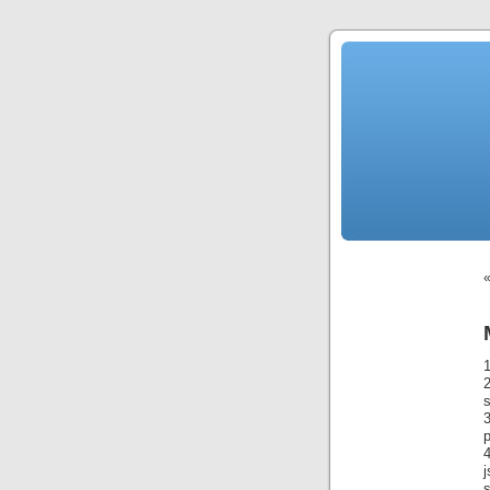
1
2
p
4