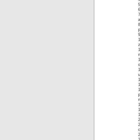
5
6
7
a
p
9
1
z
1
u
1
n
1
1
1
2
2
2