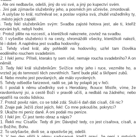
. Ale oni nedbavše, odešli, jiný do vsi své, a jiný po kupectví svém.
. Jiní pak zjímavše služebníky jeho, a posměch jim učinivše, zmordovali.
. A uslyšav to král, rozhněval se; a poslav vojska svá, zhubil vražedlníky ty,
 město jejich zapálil.
8. Tedy řekl služebníkům svým: Svadba zajisté hotova jest, ale ti, kteříž
ozváni byli, nebyli hodni.
. Protož jděte na rozcestí, a kteréžkoli naleznete, zovtež na svadbu.
0. I vyšedše služebníci ti na cesty, shromáždili všecky, kteréžkoli nalezli,
lé i dobré. A naplněna jest svadba hodovníky.
11. Tehdy všed král, aby pohleděl na hodovníky, uzřel tam člověka
neoděného rouchem svadebním.
2. I řekl jemu: Příteli, kteraks ty sem všel, nemaje roucha svadebního? A on
oněměl.
13. Tedy řekl král služebníkům: Svížíce nohy jeho i ruce, vezměte ho, a
vrztež jej do temností těch zevnitřních. Tamť bude pláč a škřipení zubů.
14. Nebo mnoho jest povolaných, ale málo vyvolených.
5. Tehdy odšedše farizeové, radili se, jak by polapili jej v řeči.
16. I poslali k němu učedlníky své s Herodiány, řkouce: Mistře, víme, že
pravdomluvný jsi, a cestě Boží v pravdě učíš, a nedbáš na žádného; nebo
epatříš na osobu lidskou.
7. Protož pověz nám, co se tobě zdá: Sluší-li daň dáti císaři, čili nic?
8. Znaje pak Ježíš zlost jejich, řekl: Co mne pokoušíte, pokrytci?
9. Ukažte mi peníz daně. A oni podali mu peníze.
0. I řekl jim: Čí jest tento obraz a nápis?
1. Řekli mu: Císařův. Tedy dí jim: Dávejtež tedy, co jest císařova, císaři, a
co Božího, Bohu.
2. To uslyšavše, divili se, a opustivše jej, odešli.
23. V ten den přišli k němu saduceové, kteříž praví, že není z mrtvých