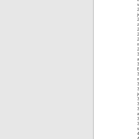
v
2
j
2
m
2
a
B
m
3
j
3
3
a
3
4
4