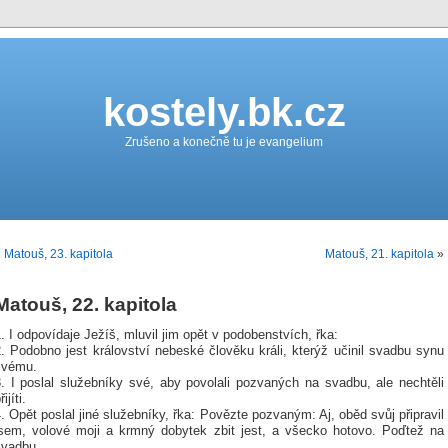
kostely.bk.cz
Zrušeno a konečně tu je evangelium
«
Matouš, 23. kapitola
Matouš, 21. kapitola
»
Matouš, 22. kapitola
. I odpovídaje Ježíš, mluvil jim opět v podobenstvích, řka:
. Podobno jest království nebeské člověku králi, kterýž učinil svadbu synu
svému.
3. I poslal služebníky své, aby povolali pozvaných na svadbu, ale nechtěli
řijíti.
. Opět poslal jiné služebníky, řka: Povězte pozvaným: Aj, oběd svůj připravil
jsem, volové moji a krmný dobytek zbit jest, a všecko hotovo. Poďtež na
svadbu.