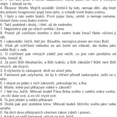
stání. I otázali se ho,
4. Řkouce: Mistře, Mojžíš pověděl: Umřel-li by kdo, nemaje dětí, aby bratr
eho právem švagrovství pojal ženu jeho, a vzbudil símě bratru svému.
25. I bylo u nás sedm bratrů. První pojav ženu, umřel, a nemaje semene,
zůstavil ženu svou bratru svému.
6. Takž podobně i druhý, i třetí, až do sedmého.
27. Nejposléze pak po všech umřela i žena.
28. Protož při vzkříšení kterého z těch sedmi bude žena? Nebo všickni ji
ěli.
9. I odpověděv Ježíš, řekl jim: Bloudíte, neznajíce písem ani moci Boží.
30. Však při vzkříšení nebudou se ani ženiti ani vdávati, ale budou jako
ndělé Boží v nebi.
31. O vzkříšení pak mrtvých zdaliž jste nečtli, co jest vám povědíno od
oha, kterýž dí:
32. Já jsem Bůh Abrahamův, a Bůh Izákův, a Bůh Jákobův? Bůhť není Bůh
rtvých, ale živých.
3. A slyševše to zástupové, divili se učení jeho.
34. Farizeové pak uslyšavše, že by k mlčení přivedl saducejské, sešli se v
edno.
5. I otázal se jeden z nich zákonník, pokoušeje ho, a řka:
6. Mistře, které jest přikázaní veliké v zákoně?
37. I řekl mu Ježíš: Milovati budeš Pána Boha svého z celého srdce svého,
 ze vší duše své, a ze vší mysli své.
8. To jest přední a veliké přikázaní.
39. Druhé pak jest podobné tomu: Milovati budeš bližního svého jako sebe
samého.
0. Na těch dvou přikázaních všecken zákon záleží i proroci.
1. A když se sešli farizeové, otázal se jich Ježíš,