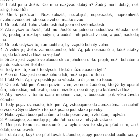
19. I řekl jemu Ježíš: Co mne nazýváš dobrým? Žádný není dobrý, než
ediný, totiž Bůh.
20. Umíš přikázaní: Nezcizoložíš, nezabiješ, nepokradeš, nepromluvíš
řivého svědectví, cti otce svého i matku svou.
1. On pak řekl: Toho všeho ostříhal jsem od své mladosti.
22. Ale slyšav to Ježíš, řekl mu: Ještěť se jednoho nedostává. Všecko, což
máš, prodej, a rozdej chudým, a budeš míti poklad v nebi, a poď, následuj
mne.
3. On pak uslyšav to, zarmoutil se; byl zajisté bohatý velmi.
24. A viděv jej Ježíš zarmouceného, řekl: Aj, jak nesnadně ti, kdož statky
ají, do království Božího vejdou!
5. Snáze jest zajisté velbloudu skrze jehelnou dírku projíti, nežli bohatému
jíti do království Božího.
6. Tedy řekli ti, kteříž to slyšeli: I kdož může spasen býti?
7. A on dí: Což jest nemožného u lidí, možné jest u Boha.
8. I řekl Petr: Aj, my opustili jsme všecko, a šli jsme za tebou.
29. On pak řekl jim: Amen pravím vám, že není žádného, kterýž by opustil
ům, neb rodiče, neb bratří, neb manželku, neb dítky, pro království Boží,
30. Aby nevzal v tomto času mnohem více, v budoucím pak věku života
věčného.
31. Tedy pojav dvanácte, řekl jim: Aj, vstupujeme do Jeruzaléma, a naplníť
se všecko Synu člověka to, což psáno jest skrze proroky.
32. Nebo vydán bude pohanům, a bude posmíván, a zlehčen, i uplván.
3. A ubičujíce, zamordují jej, ale třetího dne z mrtvých vstane.
34. Oni pak tomu nic nerozuměli, a bylo slovo to skryto před nimi, aniž
ěděli, co se pravilo.
5. I stalo se, když se přibližovali k Jericho, slepý jeden seděl podlé cesty,
ebře.