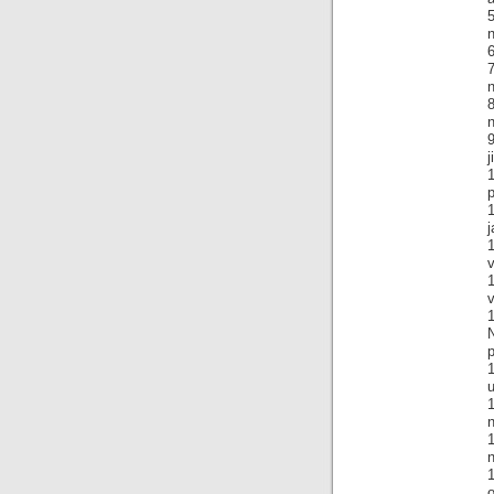
6
n
9
j
p
1
j
v
1
u
1
n
n