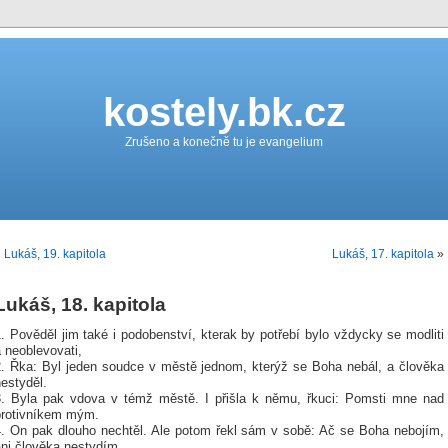
kostely.bk.cz
Zrušeno a konečně tu je evangelium
«
Lukáš, 19. kapitola
Lukáš, 17. kapitola
»
Lukáš, 18. kapitola
. Pověděl jim také i podobenství, kterak by potřebí bylo vždycky se modliti
 neoblevovati,
2. Řka: Byl jeden soudce v městě jednom, kterýž se Boha nebál, a člověka
estyděl.
3. Byla pak vdova v témž městě. I přišla k němu, řkuci: Pomsti mne nad
protivníkem mým.
4. On pak dlouho nechtěl. Ale potom řekl sám v sobě: Ač se Boha nebojím,
ani člověka nestydím,