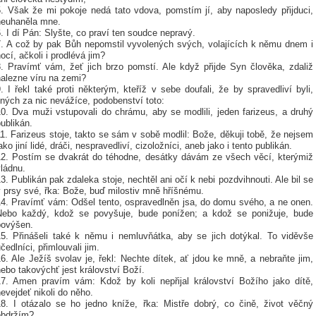
5. Však že mi pokoje nedá tato vdova, pomstím jí, aby naposledy přijduci,
neuhaněla mne.
. I dí Pán: Slyšte, co praví ten soudce nepravý.
7. A což by pak Bůh nepomstil vyvolených svých, volajících k němu dnem i
ocí, ačkoli i prodlévá jim?
8. Pravímť vám, žeť jich brzo pomstí. Ale když přijde Syn člověka, zdaliž
nalezne víru na zemi?
. I řekl také proti některým, kteříž v sebe doufali, že by spravedliví byli,
iných za nic nevážíce, podobenství toto:
10. Dva muži vstupovali do chrámu, aby se modlili, jeden farizeus, a druhý
ublikán.
1. Farizeus stoje, takto se sám v sobě modlil: Bože, děkuji tobě, že nejsem
ako jiní lidé, dráči, nespravedliví, cizoložníci, aneb jako i tento publikán.
12. Postím se dvakrát do téhodne, desátky dávám ze všech věcí, kterýmiž
ládnu.
3. Publikán pak zdaleka stoje, nechtěl ani očí k nebi pozdvihnouti. Ale bil se
v prsy své, řka: Bože, buď milostiv mně hříšnému.
14. Pravímť vám: Odšel tento, ospravedlněn jsa, do domu svého, a ne onen.
Nebo každý, kdož se povyšuje, bude ponížen; a kdož se ponižuje, bude
povýšen.
15. Přinášeli také k němu i nemluvňátka, aby se jich dotýkal. To viděvše
čedlníci, přimlouvali jim.
6. Ale Ježíš svolav je, řekl: Nechte dítek, ať jdou ke mně, a nebraňte jim,
ebo takovýchť jest království Boží.
17. Amen pravím vám: Kdož by koli nepřijal království Božího jako dítě,
evejdeť nikoli do něho.
18. I otázalo se ho jedno kníže, řka: Mistře dobrý, co čině, život věčný
obdržím?