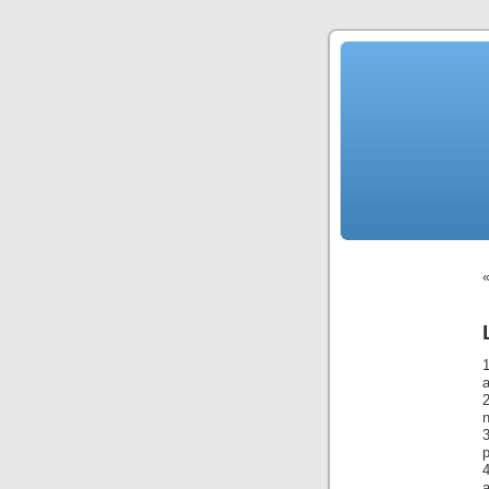
1
a
n