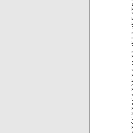
j
k
2
2
m
2
v
2
2
2
d
3
v
3
ž