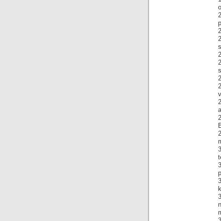
o
2
p
s
2
2
s
2
v
2
a
2
B
2
m
3
t
p
k
n
m
3