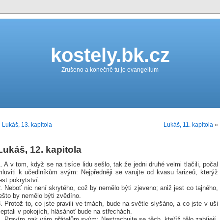
kostely.bk.cz
Zrušeno a konečně tu je evangelium
«
Lukáš, 13. kapitola
Lukáš, 11. kapitola
»
Lukáš, 12. kapitola
. A v tom, když se na tisíce lidu sešlo, tak že jedni druhé velmi tlačili, počal
mluviti k učedlníkům svým: Nejpředněji se varujte od kvasu farizeů, kterýž
est pokrytství.
. Neboť nic není skrytého, což by nemělo býti zjeveno; aniž jest co tajného,
ešto by nemělo býti zvědíno.
. Protož to, co jste pravili ve tmách, bude na světle slyšáno, a co jste v uši
eptali v pokojích, hlásánoť bude na střechách.
. Pravím pak vám přátelům svým: Nestrachujte se těch, kteříž tělo zabíjejí,