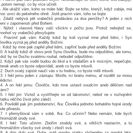
 potom nemají, co by více učinili.
. Ale ukážiť vám, koho se máte báti: Bojte se toho, kterýž, když zabije, má
oc uvrci do pekelného ohně. Jistě pravím vám, toho se bojte.
6. Zdaliž nebývá pět vrabečků prodáváno za dva penížky? A jeden z nich
není v zapomenutí před Bohem.
7. Nýbrž i vlasové hlavy vaší všickni v počtu jsou. Protož nebojtež se,
mnohoť vy vrabečků převyšujete.
8. Pravímť pak vám: Každý kdož by koli vyznal mne před lidmi, i Syn
lověka vyzná jej před anděly Božími.
. Kdož by mne pak zapřel před lidmi, zapřínť bude před anděly Božími.
10. A každý kdož dí slovo proti Synu člověka, bude mu odpuštěno, ale tomu,
kdož by se Duchu svatému rouhal, nebudeť odpuštěno.
11. Když pak vás voditi budou do škol a k vládařům a k mocným, nepečujte,
terak aneb co byste odpovídali, aneb co byste mluvili.
2. Duch svatý zajisté naučí vás v tu hodinu, co byste měli mluviti.
3. I řekl jemu jeden z zástupu: Mistře, rci bratru mému, ať rozdělí se mnou
ědictví.
14. A on řekl jemu: Člověče, kdo mne ustavil soudcím aneb děličem nad
vámi?
5. I řekl jim: Viztež a vystříhejte se od lakomství; neboť ne v rozhojnění
tatku něčího život jeho záleží.
16. Pověděl pak jim podobenství, řka: Člověka jednoho bohatého hojné úrody
ole přineslo.
17. I přemyšloval sám v sobě, řka: Co učiním? Nebo nemám, kde bych
shromáždil úrody své.
18. I řekl: Toto učiním: Zbořím stodoly své, a větších nastavím, a tu
shromáždím všecky své úrody i zboží svá.
19. A dím duši své: Duše, máš mnoho statku složeného za mnohá léta,