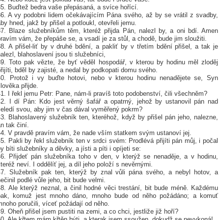
5. Buďtež bedra vaše přepásaná, a svíce hořící.
36. A vy podobni lidem očekávajícím Pána svého, až by se vrátil z svadby,
by hned, jakž by přišel a potloukl, otevřeli jemu.
37. Blaze služebníkům těm, kteréž přijda Pán, nalezl by, a oni bdí. Amen
ravím vám, že přepáše se, a vsadí je za stůl, a chodě, bude jim sloužiti.
8. A přišel-liť by v druhé bdění, a pakliť by v třetím bdění přišel, a tak je
alezl, blahoslavení jsou ti služebníci,
39. Toto pak vězte, že byť věděl hospodář, v kterou by hodinu měl zloděj
řijíti, bděl by zajisté, a nedal by podkopati domu svého.
40. Protož i vy buďte hotovi, nebo v kterou hodinu nenadějete se, Syn
lověka přijde.
1. I řekl jemu Petr: Pane, nám-li pravíš toto podobenství, čili všechněm?
42. I dí Pán: Kdo jest věrný šafář a opatrný, jehož by ustanovil pán nad
čeledí svou, aby jim v čas dával vyměřený pokrm?
3. Blahoslavený služebník ten, kteréhož, když by přišel pán jeho, nalezne,
n tak činí.
44. V pravdě pravím vám, že nade vším statkem svým ustanoví jej.
5. Pakli by řekl služebník ten v srdci svém: Prodlévá přijíti pán můj, i počal
y bíti služebníky a děvky, a jísti a píti i opíjeti se:
46. Přijdeť pán služebníka toho v den, v kterýž se nenaděje, a v hodinu,
teréž neví. I oddělíť jej, a díl jeho položí s nevěrnými.
47. Služebník pak ten, kterýž by znal vůli pána svého, a nebyl hotov, a
ečinil podlé vůle jeho, bit bude velmi.
48. Ale kterýž neznal, a činil hodné věci trestání, bit bude méně. Každému
pak, komuž jest mnoho dáno, mnoho bude od něho požádáno; a komuť
noho poručili, víceť požádají od něho.
9. Oheň přišel jsem pustiti na zemi, a co chci, jestliže již hoří?
50. Ale křtem mám křtěn býti, a kterak jsem ssoužen, dokudž se nevykoná!