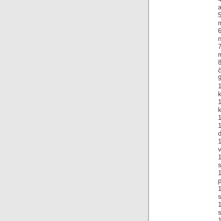
a
5
m
č
9
k
1
1
d
1
s
p