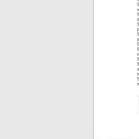
v
5
d
5
p
p
5
t
n