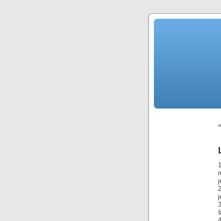
1
j
2
j
3
š
4