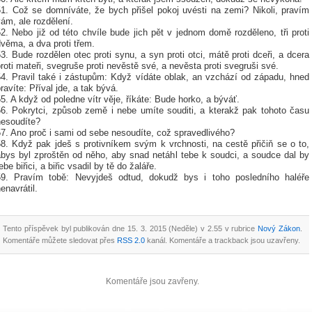
51. Což se domníváte, že bych přišel pokoj uvésti na zemi? Nikoli, pravím
ám, ale rozdělení.
2. Nebo již od této chvíle bude jich pět v jednom domě rozděleno, tři proti
věma, a dva proti třem.
3. Bude rozdělen otec proti synu, a syn proti otci, mátě proti dceři, a dcera
roti mateři, svegruše proti nevěstě své, a nevěsta proti svegruši své.
54. Pravil také i zástupům: Když vídáte oblak, an vzchází od západu, hned
ravíte: Příval jde, a tak bývá.
5. A když od poledne vítr věje, říkáte: Bude horko, a býváť.
56. Pokrytci, způsob země i nebe umíte souditi, a kterakž pak tohoto času
nesoudíte?
57. Ano proč i sami od sebe nesoudíte, což spravedlivého?
58. Když pak jdeš s protivníkem svým k vrchnosti, na cestě přičiň se o to,
abys byl zproštěn od něho, aby snad netáhl tebe k soudci, a soudce dal by
ebe biřici, a biřic vsadil by tě do žaláře.
59. Pravím tobě: Nevyjdeš odtud, dokudž bys i toho posledního haléře
enavrátil.
Tento příspěvek byl publikován dne 15. 3. 2015 (Neděle) v 2.55 v rubrice
Nový Zákon
.
Komentáře můžete sledovat přes
RSS 2.0
kanál. Komentáře a trackback jsou uzavřeny.
Komentáře jsou zavřeny.