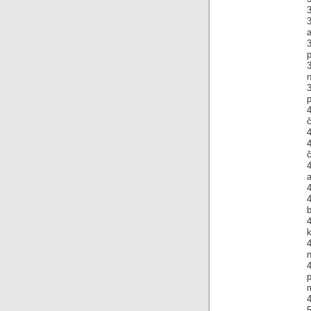
3
a
p
3
n
p
č
4
4
a
4
b
k
n
m
4