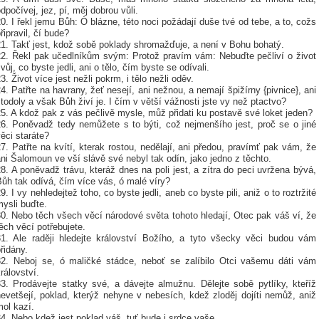
dpočívej, jez, pí, měj dobrou vůli.
0. I řekl jemu Bůh: Ó blázne, této noci požádají duše tvé od tebe, a to, cožs
řipravil, čí bude?
21. Takť jest, kdož sobě poklady shromažďuje, a není v Bohu bohatý.
22. Řekl pak učedlníkům svým: Protož pravím vám: Nebuďte pečliví o život
vůj, co byste jedli, ani o tělo, čím byste se odívali.
3. Život více jest nežli pokrm, i tělo nežli oděv.
4. Patřte na havrany, žeť nesejí, ani nežnou, a nemají špižírny {pivnice}, ani
todoly a však Bůh živí je. I čím v větší vážnosti jste vy než ptactvo?
5. A kdož pak z vás pečlivě mysle, můž přidati ku postavě své loket jeden?
26. Poněvadž tedy nemůžete s to býti, což nejmenšího jest, proč se o jiné
ěci staráte?
7. Patřte na kvítí, kterak rostou, nedělají, ani předou, pravímť pak vám, že
ni Šalomoun ve vší slávě své nebyl tak odín, jako jedno z těchto.
8. A poněvadž trávu, kteráž dnes na poli jest, a zítra do peci uvržena bývá,
ůh tak odívá, čím více vás, ó malé víry?
9. I vy nehledejtež toho, co byste jedli, aneb co byste pili, aniž o to roztržité
ysli buďte.
0. Nebo těch všech věcí národové světa tohoto hledají, Otec pak váš ví, že
ěch věcí potřebujete.
31. Ale raději hledejte království Božího, a tyto všecky věci budou vám
řidány.
32. Neboj se, ó maličké stádce, neboť se zalíbilo Otci vašemu dáti vám
rálovství.
33. Prodávejte statky své, a dávejte almužnu. Dělejte sobě pytlíky, kteříž
evetšejí, poklad, kterýž nehyne v nebesích, kdež zloděj dojíti nemůž, aniž
ol kazí.
4. Nebo kdež jest poklad váš, tuť bude i srdce vaše.