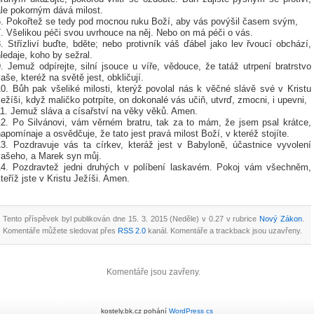
ale pokorným dává milost.
6. Pokořtež se tedy pod mocnou ruku Boží, aby vás povýšil časem svým,
7. Všelikou péči svou uvrhouce na něj. Nebo on má péči o vás.
. Střízliví buďte, bděte; nebo protivník váš ďábel jako lev řvoucí obchází,
ledaje, koho by sežral.
. Jemuž odpírejte, silní jsouce u víře, vědouce, že tatáž utrpení bratrstvo
aše, kteréž na světě jest, obkličují.
10. Bůh pak všeliké milosti, kterýž povolal nás k věčné slávě své v Kristu
ežíši, když maličko potrpíte, on dokonalé vás učiň, utvrď, zmocni, i upevni,
11. Jemuž sláva a císařství na věky věků. Amen.
12. Po Silvánovi, vám věrném bratru, tak za to mám, že jsem psal krátce,
apomínaje a osvědčuje, že tato jest pravá milost Boží, v kteréž stojíte.
13. Pozdravuje vás ta církev, kteráž jest v Babyloně, účastnice vyvolení
vašeho, a Marek syn můj.
14. Pozdravtež jedni druhých v políbení laskavém. Pokoj vám všechněm,
teříž jste v Kristu Ježíši. Amen.
Tento příspěvek byl publikován dne 15. 3. 2015 (Neděle) v 0.27 v rubrice
Nový Zákon
.
Komentáře můžete sledovat přes
RSS 2.0
kanál. Komentáře a trackback jsou uzavřeny.
Komentáře jsou zavřeny.
kostely.bk.cz pohání
WordPress
cs