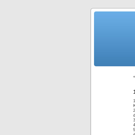
K
d
3