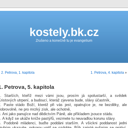
kostely.bk.cz
Zrušeno a konečně tu je evangelium
«
2. Petrova, 1. kapitola
1. Petrova, 4. kapitola
»
1. Petrova, 5. kapitola
1. Starších, kteříž mezi vámi jsou, prosím já spolustarší, a svědek
ristových utrpení, a budoucí, kteráž zjevena bude, slávy účastník,
2. Paste stádo Boží, kteréž při vás jest, opatrujíce je, ne bezděky, ale
obrovolně, ne pro mrzký zisk, ale ochotně,
. Ani jako panujíce nad dědictvím Páně, ale příkladem jsouce stádu.
4. A když se ukáže kníže pastýřů, vezmete tu neuvadlou korunu slávy.
5. Podobně mládenci, buďte poddáni starším. A všickni poddanost jedni
druhým ukazujte, pokorou vnitř se ozdobte. Bůh zajisté pyšným se protiví,