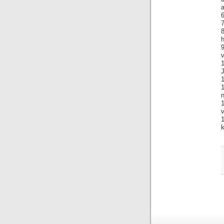
8
h
9
v
J
n
k