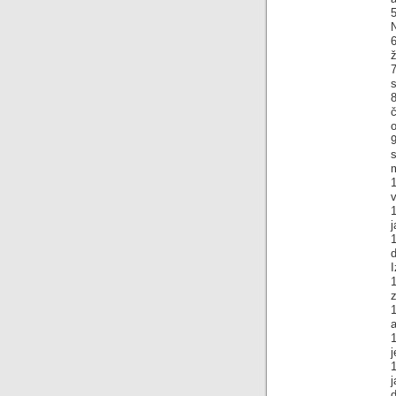
5
N
č
o
9
v
j
1
I
1
z
1
j
1
d