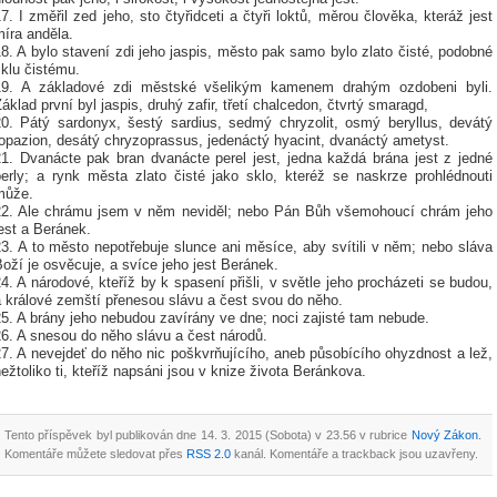
7. I změřil zed jeho, sto čtyřidceti a čtyři loktů, měrou člověka, kteráž jest
íra anděla.
8. A bylo stavení zdi jeho jaspis, město pak samo bylo zlato čisté, podobné
klu čistému.
19. A základové zdi městské všelikým kamenem drahým ozdobeni byli.
áklad první byl jaspis, druhý zafir, třetí chalcedon, čtvrtý smaragd,
20. Pátý sardonyx, šestý sardius, sedmý chryzolit, osmý beryllus, devátý
topazion, desátý chryzoprassus, jedenáctý hyacint, dvanáctý ametyst.
21. Dvanácte pak bran dvanácte perel jest, jedna každá brána jest z jedné
perly; a rynk města zlato čisté jako sklo, kteréž se naskrze prohlédnouti
může.
22. Ale chrámu jsem v něm neviděl; nebo Pán Bůh všemohoucí chrám jeho
est a Beránek.
3. A to město nepotřebuje slunce ani měsíce, aby svítili v něm; nebo sláva
oží je osvěcuje, a svíce jeho jest Beránek.
4. A národové, kteříž by k spasení přišli, v světle jeho procházeti se budou,
a králové zemští přenesou slávu a čest svou do něho.
5. A brány jeho nebudou zavírány ve dne; noci zajisté tam nebude.
26. A snesou do něho slávu a čest národů.
7. A nevejdeť do něho nic poškvrňujícího, aneb působícího ohyzdnost a lež,
ežtoliko ti, kteříž napsáni jsou v knize života Beránkova.
Tento příspěvek byl publikován dne 14. 3. 2015 (Sobota) v 23.56 v rubrice
Nový Zákon
.
Komentáře můžete sledovat přes
RSS 2.0
kanál. Komentáře a trackback jsou uzavřeny.