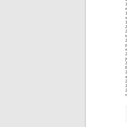
1
m
1
s
Z
j
2
B
2
2
2
n