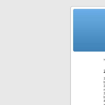
b
3
b
4
a