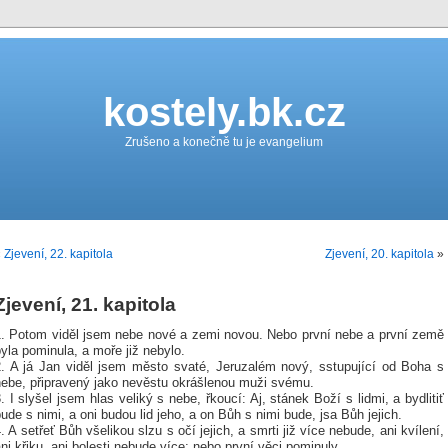
kostely.bk.cz
Zrušeno a konečně tu je evangelium
«
Zjevení, 22. kapitola
Zjevení, 20. kapitola
»
Zjevení, 21. kapitola
1. Potom viděl jsem nebe nové a zemi novou. Nebo první nebe a první země
yla pominula, a moře již nebylo.
2. A já Jan viděl jsem město svaté, Jeruzalém nový, sstupující od Boha s
nebe, připravený jako nevěstu okrášlenou muži svému.
. I slyšel jsem hlas veliký s nebe, řkoucí: Aj, stánek Boží s lidmi, a bydlitiť
ude s nimi, a oni budou lid jeho, a on Bůh s nimi bude, jsa Bůh jejich.
. A setřeť Bůh všelikou slzu s očí jejich, a smrti již více nebude, ani kvílení,
ni křiku, ani bolesti nebude více; nebo první věci pominuly.