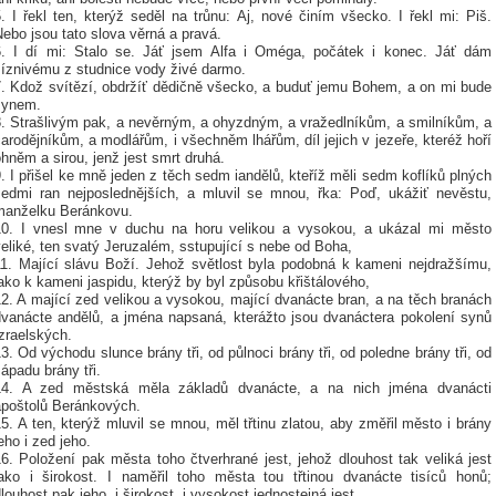
. I řekl ten, kterýž seděl na trůnu: Aj, nové činím všecko. I řekl mi: Piš.
ebo jsou tato slova věrná a pravá.
6. I dí mi: Stalo se. Jáť jsem Alfa i Oméga, počátek i konec. Jáť dám
žíznivému z studnice vody živé darmo.
7. Kdož svítězí, obdržíť dědičně všecko, a buduť jemu Bohem, a on mi bude
synem.
8. Strašlivým pak, a nevěrným, a ohyzdným, a vražedlníkům, a smilníkům, a
arodějníkům, a modlářům, i všechněm lhářům, díl jejich v jezeře, kteréž hoří
hněm a sirou, jenž jest smrt druhá.
. I přišel ke mně jeden z těch sedm iandělů, kteříž měli sedm koflíků plných
sedmi ran nejposlednějších, a mluvil se mnou, řka: Poď, ukážiť nevěstu,
manželku Beránkovu.
10. I vnesl mne v duchu na horu velikou a vysokou, a ukázal mi město
eliké, ten svatý Jeruzalém, sstupující s nebe od Boha,
11. Mající slávu Boží. Jehož světlost byla podobná k kameni nejdražšímu,
ako k kameni jaspidu, kterýž by byl způsobu křištálového,
2. A mající zed velikou a vysokou, mající dvanácte bran, a na těch branách
dvanácte andělů, a jména napsaná, kterážto jsou dvanáctera pokolení synů
zraelských.
3. Od východu slunce brány tři, od půlnoci brány tři, od poledne brány tři, od
ápadu brány tři.
14. A zed městská měla základů dvanácte, a na nich jména dvanácti
apoštolů Beránkových.
5. A ten, kterýž mluvil se mnou, měl třtinu zlatou, aby změřil město i brány
eho i zed jeho.
6. Položení pak města toho čtverhrané jest, jehož dlouhost tak veliká jest
jako i širokost. I naměřil toho města tou třtinou dvanácte tisíců honů;
louhost pak jeho, i širokost, i vysokost jednostejná jest.